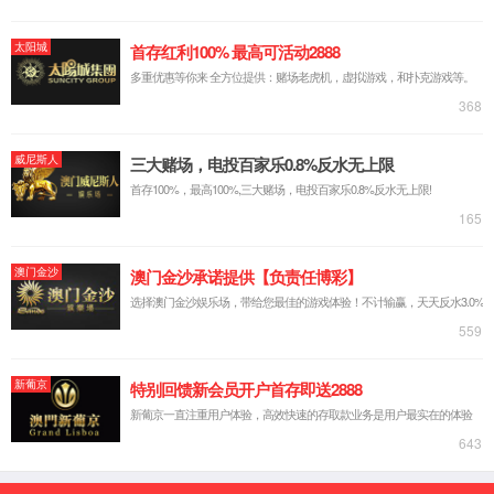
Pedro Laborda Martinez
姚登兵
刘东
王凯
硕士生导师
邓自发
汪保华
陈艳红
张健