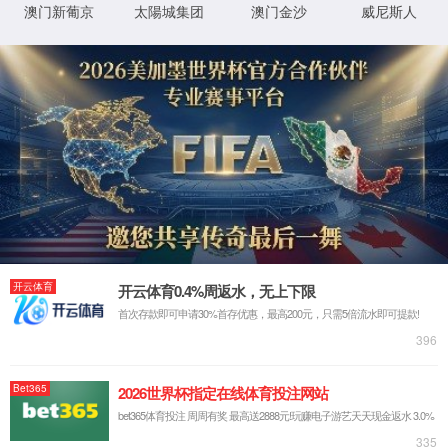
导师简介
博士生导师
张健
汪保华
李升可
许兵